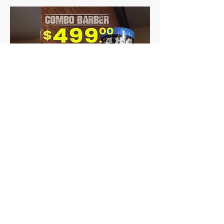
Valido a agotar existencias
4x4