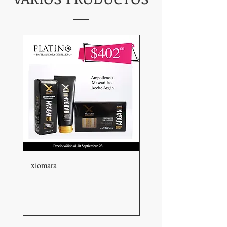
xiomara
babyliss