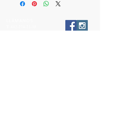
LLÁMANOS
T:
442-274-21-38
ESCRÍBENOS
W:
442-881-0764
Suscríbete para conocer nuestras
promociones
Número a 10 dígitos
Email
Suscríbete Ahora