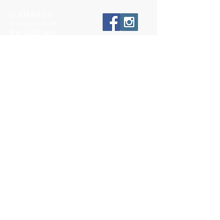
LLÁMANOS
T:
442-274-21-38
ESCRÍBENOS
W:
442-881-0764
Suscríbete para conocer nuestras
promociones
Número a 10 dígitos
Email
Suscríbete Ahora