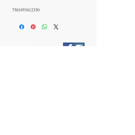
7501955412350
LLÁMANOS
T:
442-274-21-38
ESCRÍBENOS
W:
442-881-0764
Suscríbete para conocer nuestras
promociones
Número a 10 dígitos
Email