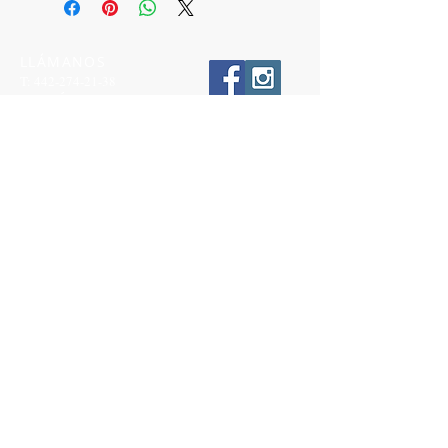
LLÁMANOS
T:
442-274-21-38
ESCRÍBENOS
W:
442-881-0764
Suscríbete para conocer nuestras
promociones
Número a 10 dígitos
Email
Suscríbete Ahora