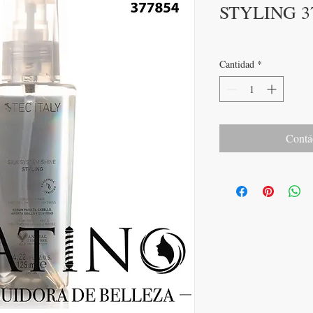
STYLING 3
Cantidad
*
Contá