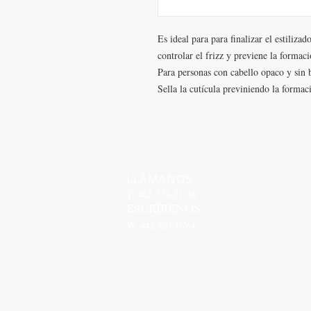
Es ideal para para finalizar el estiliza
controlar el frizz y previene la formaci
Para personas con cabello opaco y sin b
Sella la cutícula previniendo la formac
LLÁMANOS
T: 442-274-21-38
ESCRÍBENOS
W: 442-881-0764