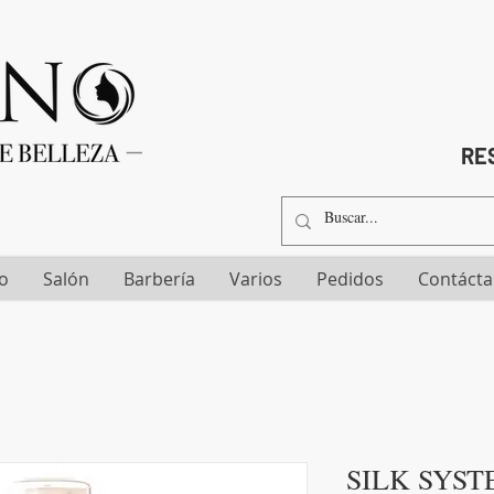
RES
io
Salón
Barbería
Varios
Pedidos
Contáct
SILK SYST