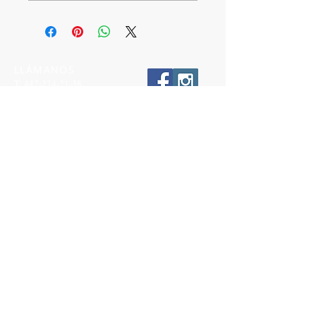
LLÁMANOS
T:
442-274-21-38
ESCRÍBENOS
W:
442-881-0764
Suscríbete para conocer nuestras
promociones
Número a 10 dígitos
Email