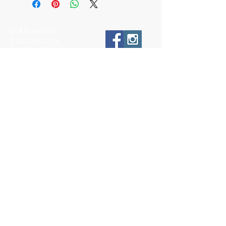
LLÁMANOS
T:
442-274-21-38
ESCRÍBENOS
W:
442-881-0764
Suscríbete para conocer nuestras
promociones
Número a 10 dígitos
Email
Suscríbete Ahora