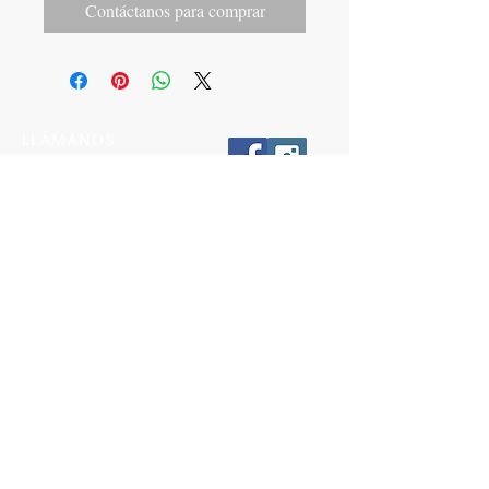
Contáctanos para comprar
LLÁMANOS
T:
442-274-21-38
ESCRÍBENOS
W:
442-881-0764
Suscríbete para conocer nuestras
promociones
Número a 10 dígitos
Email