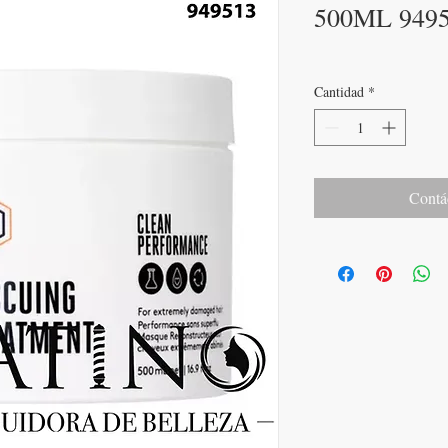
500ML 949
Cantidad
*
Contá