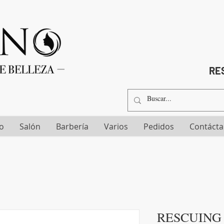
RES
io
Salón
Barbería
Varios
Pedidos
Contáct
RESCUING