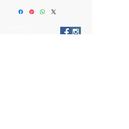
LLÁMANOS
T:
442-274-21-38
ESCRÍBENOS
W:
442-881-0764
Suscríbete para conocer nuestras
promociones
Número a 10 dígitos
Email
Suscríbete Ahora