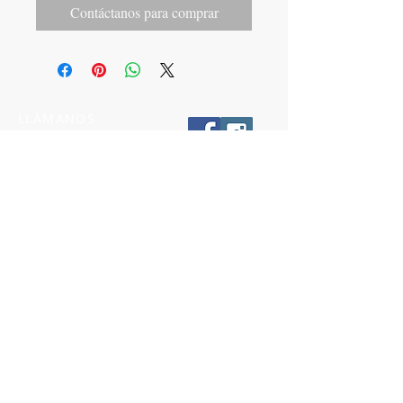
Contáctanos para comprar
LLÁMANOS
T:
442-274-21-38
ESCRÍBENOS
W:
442-881-0764
Suscríbete para conocer nuestras
promociones
Número a 10 dígitos
Email