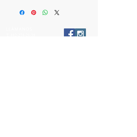
LLÁMANOS
T:
442-274-21-38
ESCRÍBENOS
W:
442-881-0764
Suscríbete para conocer nuestras
promociones
Número a 10 dígitos
Email
Suscríbete Ahora