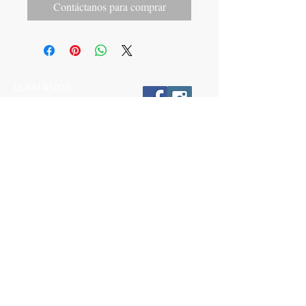
Contáctanos para comprar
LLÁMANOS
T:
442-274-21-38
ESCRÍBENOS
W:
442-881-0764
Suscríbete para conocer nuestras
promociones
Número a 10 dígitos
Email