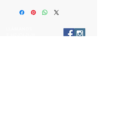
LLÁMANOS
T:
442-274-21-38
ESCRÍBENOS
W:
442-881-0764
Suscríbete para conocer nuestras
promociones
Número a 10 dígitos
Email
Suscríbete Ahora