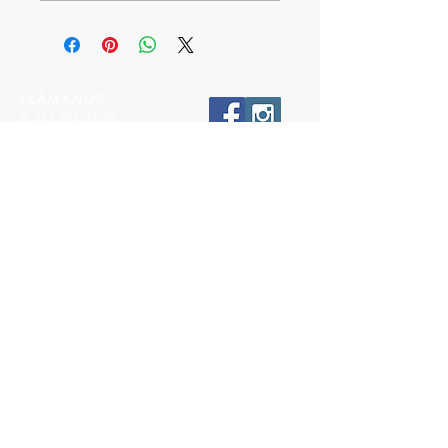
LLÁMANOS
T:
442-274-21-38
ESCRÍBENOS
W:
442-881-0764
Suscríbete para conocer nuestras
promociones
Número a 10 dígitos
Email