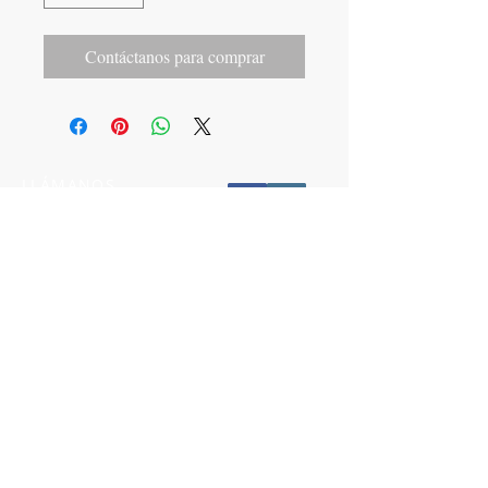
Contáctanos para comprar
LLÁMANOS
T:
442-274-21-38
ESCRÍBENOS
W:
442-881-0764
Suscríbete para conocer nuestras
promociones
Número a 10 dígitos
Email