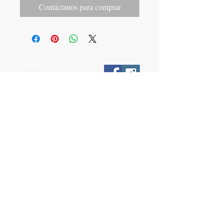
Contáctanos para comprar
LLÁMANOS
T:
442-274-21-38
ESCRÍBENOS
W:
442-881-0764
Suscríbete para conocer nuestras
promociones
Número a 10 dígitos
Email