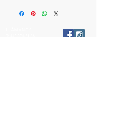
LLÁMANOS
T:
442-274-21-38
ESCRÍBENOS
W:
442-881-0764
Suscríbete para conocer nuestras
promociones
Número a 10 dígitos
Email