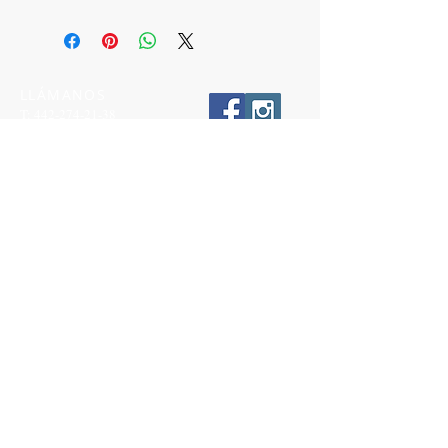
LLÁMANOS
T:
442-274-21-38
ESCRÍBENOS
W:
442-881-0764
Suscríbete para conocer nuestras
promociones
Número a 10 dígitos
Email
Suscríbete Ahora