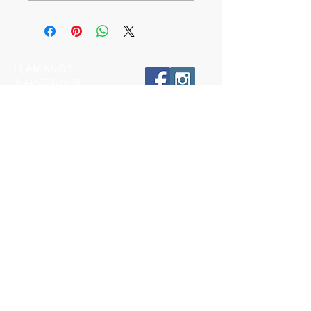
LLÁMANOS
T:
442-274-21-38
ESCRÍBENOS
W:
442-881-0764
Suscríbete para conocer nuestras
promociones
Número a 10 dígitos
Email