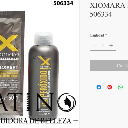
XIOMARA 
506334
Cantidad
*
Contá