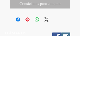
Contáctanos para comprar
LLÁMANOS
T:
442-274-21-38
ESCRÍBENOS
W:
442-881-0764
Suscríbete para conocer nuestras
promociones
Número a 10 dígitos
Email