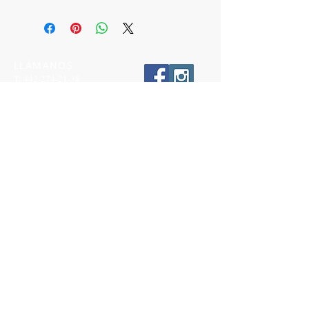
LLÁMANOS
T:
442-274-21-38
ESCRÍBENOS
W:
442-881-0764
Suscríbete para conocer nuestras
promociones
Número a 10 dígitos
Email
Suscríbete Ahora