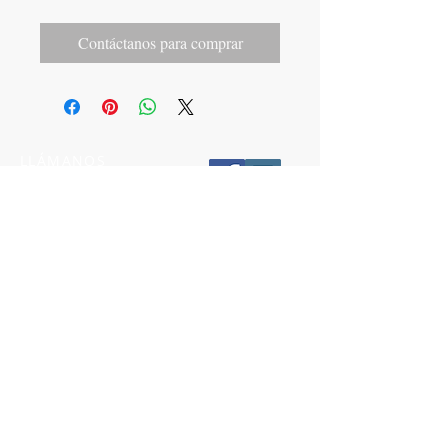
Contáctanos para comprar
LLÁMANOS
T:
442-274-21-38
ESCRÍBENOS
W:
442-881-0764
Suscríbete para conocer nuestras
promociones
Número a 10 dígitos
Email