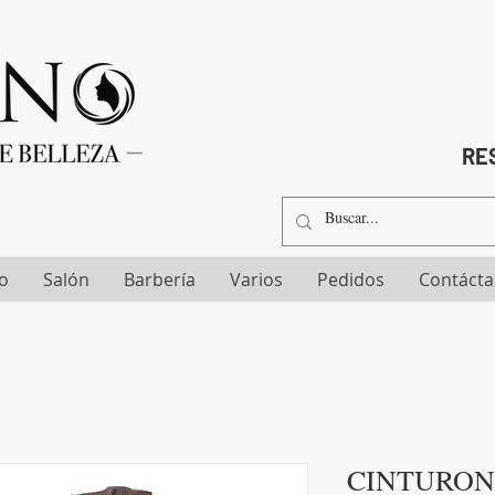
RES
io
Salón
Barbería
Varios
Pedidos
Contáct
CINTURON