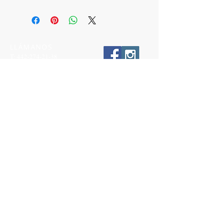
LLÁMANOS
T:
442-274-21-38
ESCRÍBENOS
W:
442-881-0764
Suscríbete para conocer nuestras
promociones
Número a 10 dígitos
Email
Suscríbete Ahora