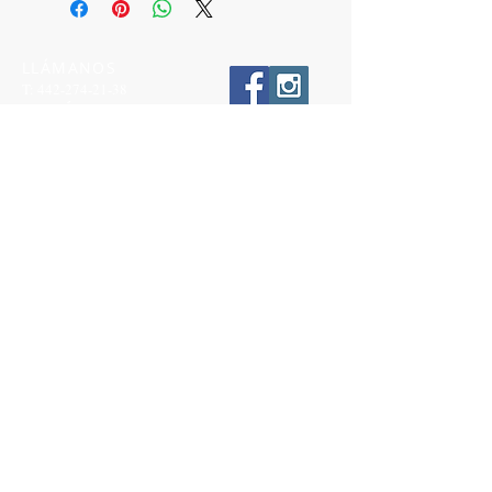
LLÁMANOS
T:
442-274-21-38
ESCRÍBENOS
W:
442-881-0764
Suscríbete para conocer nuestras
promociones
Número a 10 dígitos
Email
Suscríbete Ahora