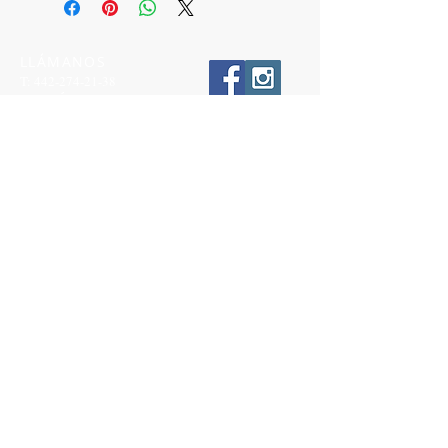
LLÁMANOS
T:
442-274-21-38
ESCRÍBENOS
W:
442-881-0764
Suscríbete para conocer nuestras
promociones
Número a 10 dígitos
Email
Suscríbete Ahora