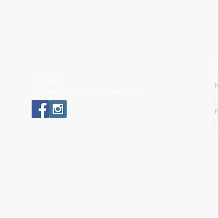
E-MAIL
N
distribuidorabellezaplatino@gmail.com
E