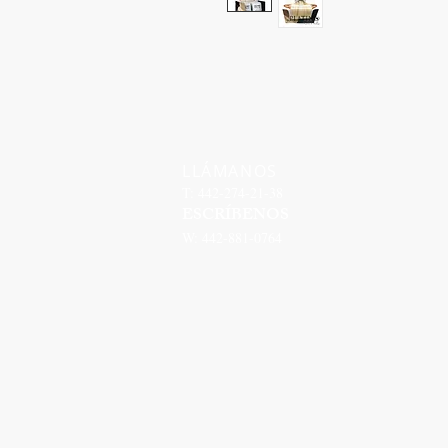
LLÁMANOS
T: 442-274-21-38
ESCRÍBENOS
W: 442-881-0764