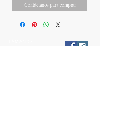
Contáctanos para comprar
LLÁMANOS
T:
442-274-21-38
ESCRÍBENOS
W:
442-881-0764
Suscríbete para conocer nuestras
promociones
Número a 10 dígitos
Email