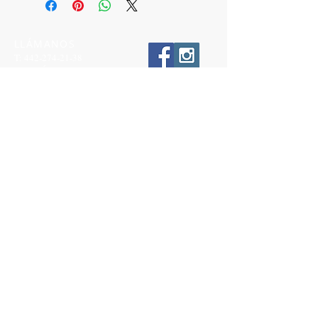
LLÁMANOS
T:
442-274-21-38
ESCRÍBENOS
W:
442-881-0764
Suscríbete para conocer nuestras
promociones
Número a 10 dígitos
Email
Suscríbete Ahora