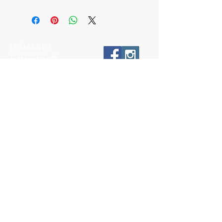
LLÁMANOS
T:
442-274-21-38
ESCRÍBENOS
W:
442-881-0764
Suscríbete para conocer nuestras
promociones
Número a 10 dígitos
Email
Suscríbete Ahora