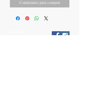
Contáctanos para comprar
LLÁMANOS
T:
442-274-21-38
ESCRÍBENOS
W:
442-881-0764
Suscríbete para conocer nuestras
promociones
Número a 10 dígitos
Email