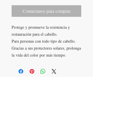
Contáctanos para comprar
Protege y promueve la resistencia y
restauración para el cabello.
Para personas con todo tipo de cabello.
Gracias a sus protectores solares, prolonga
la vida del color por más tiempo.
LLÁMANOS
T:
442-274-21-38
ESCRÍBENOS
W:
442-881-0764
Suscríbete para conocer nuestras
promociones