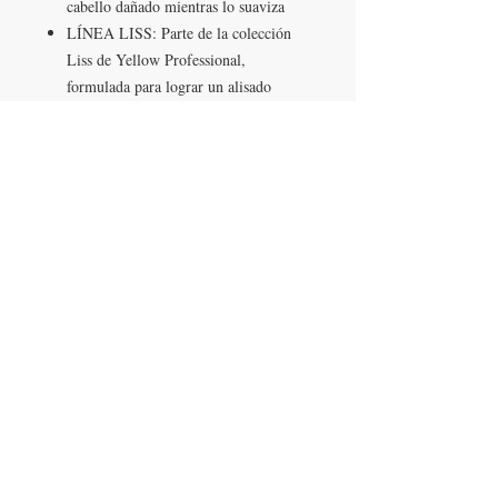
cabello dañado mientras lo suaviza
LÍNEA LISS: Parte de la colección
Liss de Yellow Professional,
formulada para lograr un alisado
ligero y proporcionar suavidad de peso
ligero sin apelmazar el cabello
LLÁMANOS
T:
442-274-21-38
ESCRÍBENOS
W:
442-881-0764
Suscríbete para conocer nuestras
promociones
Número a 10 dígitos