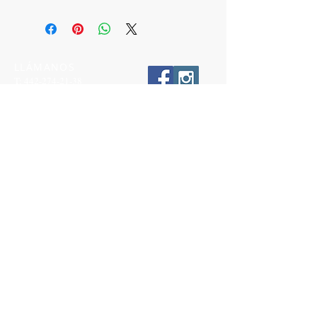
LLÁMANOS
T:
442-274-21-38
ESCRÍBENOS
W:
442-881-0764
Suscríbete para conocer nuestras
promociones
Número a 10 dígitos
Email
Suscríbete Ahora