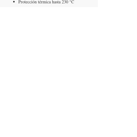
Protección térmica hasta 230 °C
Fórmula antihumedad
LLÁMANOS
T:
442-274-21-38
ESCRÍBENOS
W:
442-881-0764
Suscríbete para conocer nuestras
promociones
Número a 10 dígitos
Email