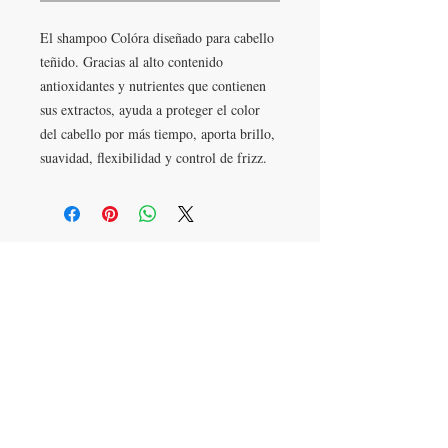
El shampoo Colóra diseñado para cabello
teñido. Gracias al alto contenido
antioxidantes y nutrientes que contienen
sus extractos, ayuda a proteger el color
del cabello por más tiempo, aporta brillo,
suavidad, flexibilidad y control de frizz.
LLÁMANOS
T:
442-274-21-38
ESCRÍBENOS
W:
442-881-0764
Suscríbete para conocer nuestras
promociones
Número a 10 dígitos