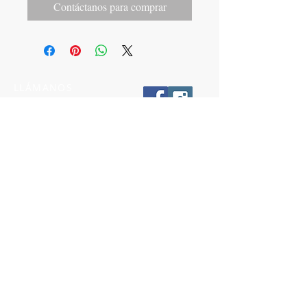
Contáctanos para comprar
LLÁMANOS
T:
442-274-21-38
ESCRÍBENOS
W:
442-881-0764
Suscríbete para conocer nuestras
promociones
Número a 10 dígitos
Email