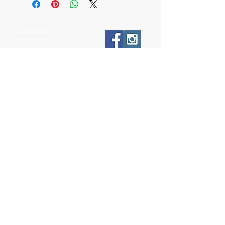
LLÁMANOS
T:
442-274-21-38
ESCRÍBENOS
W:
442-881-0764
Suscríbete para conocer nuestras
promociones
Número a 10 dígitos
Email
Suscríbete Ahora