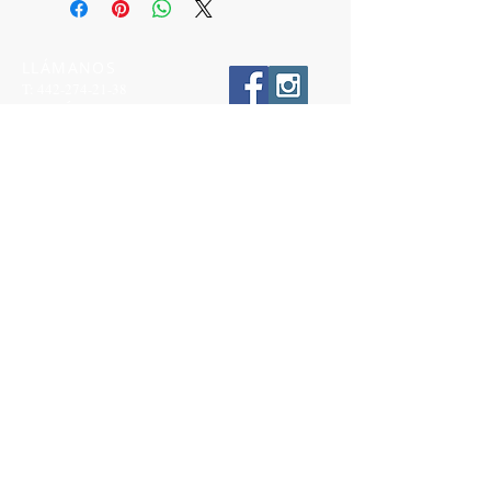
LLÁMANOS
T:
442-274-21-38
ESCRÍBENOS
W:
442-881-0764
Suscríbete para conocer nuestras
promociones
Número a 10 dígitos
Email
Suscríbete Ahora