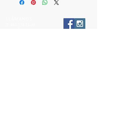
LLÁMANOS
T:
442-274-21-38
ESCRÍBENOS
W:
442-881-0764
Suscríbete para conocer nuestras
promociones
Número a 10 dígitos
Email
Suscríbete Ahora