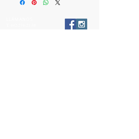
LLÁMANOS
T:
442-274-21-38
ESCRÍBENOS
W:
442-881-0764
Suscríbete para conocer nuestras
promociones
Número a 10 dígitos
Email
Suscríbete Ahora