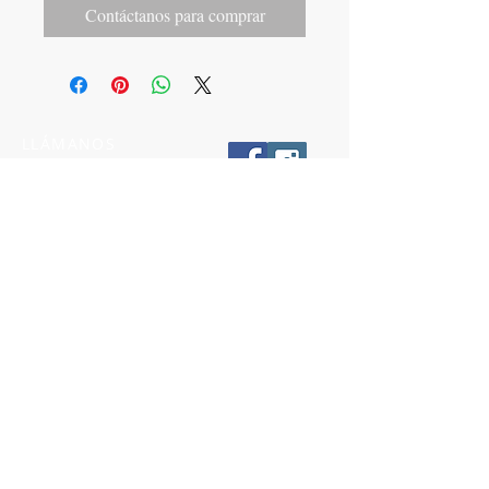
Contáctanos para comprar
LLÁMANOS
T:
442-274-21-38
ESCRÍBENOS
W:
442-881-0764
Suscríbete para conocer nuestras
promociones
Número a 10 dígitos
Email