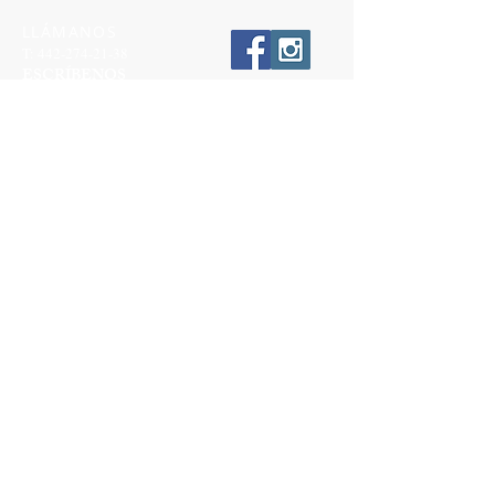
LLÁMANOS
T:
442-274-21-38
ESCRÍBENOS
W:
442-881-0764
Suscríbete para conocer nuestras
promociones
Número a 10 dígitos
Email
Suscríbete Ahora