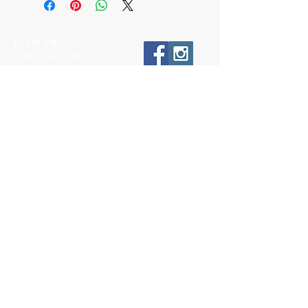
LLÁMANOS
T:
442-274-21-38
ESCRÍBENOS
W:
442-881-0764
Suscríbete para conocer nuestras
promociones
Número a 10 dígitos
Email
Suscríbete Ahora